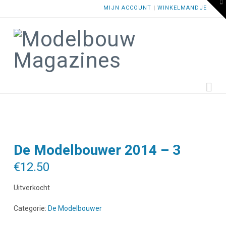
To
MIJN ACCOUNT
|
WINKELMANDJE
th
W
Na
De Modelbouwer 2014 – 3
€
12.50
Uitverkocht
Categorie:
De Modelbouwer