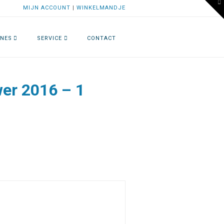
To
MIJN ACCOUNT
|
WINKELMANDJE
th
W
NES
SERVICE
CONTACT
er 2016 – 1