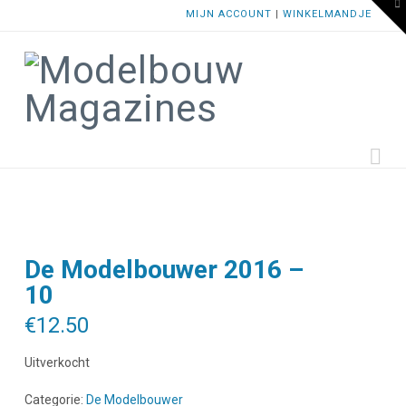
To
MIJN ACCOUNT
|
WINKELMANDJE
th
W
Na
De Modelbouwer 2016 –
10
€
12.50
Uitverkocht
Categorie:
De Modelbouwer