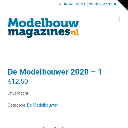
To
MIJN ACCOUNT
|
WINKELMANDJE
th
W
Na
De Modelbouwer 2020 – 1
€
12.50
Uitverkocht
Categorie:
De Modelbouwer