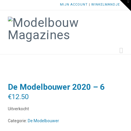
To
MIJN ACCOUNT
|
WINKELMANDJE
th
W
Na
De Modelbouwer 2020 – 6
€
12.50
Uitverkocht
Categorie:
De Modelbouwer