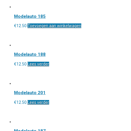
Modelauto 185
€
12.50
Toevoegen aan winkelwagen
Modelauto 188
€
12.50
Lees verder
Modelauto 201
€
12.50
Lees verder
Modelauto 187