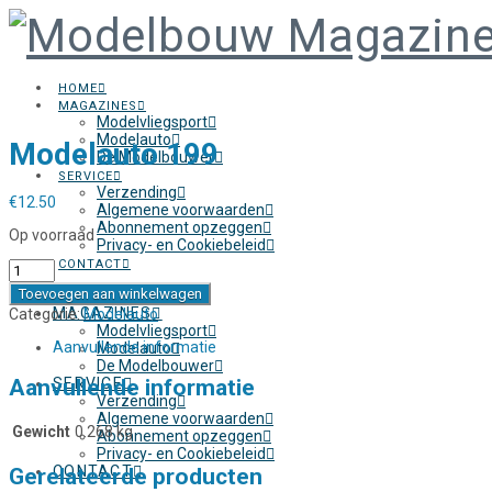
HOME
MAGAZINES
Modelvliegsport
Modelauto
Modelauto 199
De Modelbouwer
SERVICE
Verzending
€
12.50
Algemene voorwaarden
Abonnement opzeggen
Op voorraad
Privacy- en Cookiebeleid
CONTACT
Modelauto
199
Toevoegen aan winkelwagen
HOME
aantal
MAGAZINES
Categorie:
Modelauto
Modelvliegsport
Aanvullende informatie
Modelauto
De Modelbouwer
Aanvullende informatie
SERVICE
Verzending
Algemene voorwaarden
Gewicht
0.268 kg
Abonnement opzeggen
Privacy- en Cookiebeleid
CONTACT
Gerelateerde producten