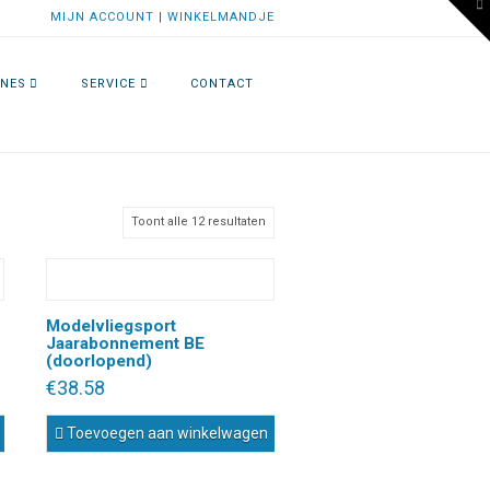
To
MIJN ACCOUNT
|
WINKELMANDJE
th
W
NES
SERVICE
CONTACT
Gesorteerd
Toont alle 12 resultaten
op
nieuwste
Modelvliegsport
Jaarabonnement BE
(doorlopend)
€
38.58
Toevoegen aan winkelwagen