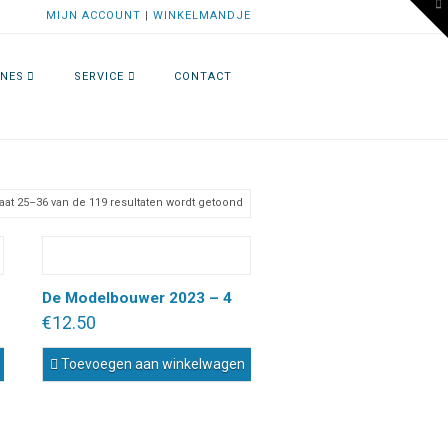
To
MIJN ACCOUNT
|
WINKELMANDJE
th
W
NES
SERVICE
CONTACT
Gesorteerd
aat 25–36 van de 119 resultaten wordt getoond
op
nieuwste
De Modelbouwer 2023 – 4
€
12.50
Toevoegen aan winkelwagen