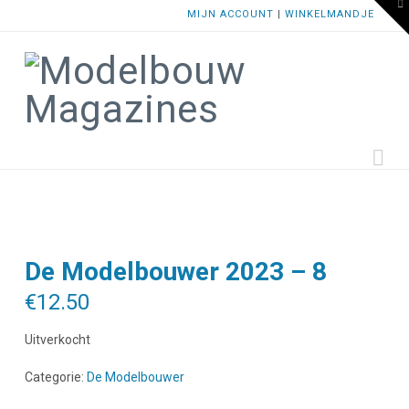
To
MIJN ACCOUNT
|
WINKELMANDJE
th
W
Na
De Modelbouwer 2023 – 8
€
12.50
Uitverkocht
Categorie:
De Modelbouwer