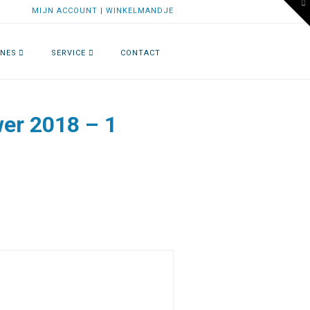
To
MIJN ACCOUNT
|
WINKELMANDJE
th
W
NES
SERVICE
CONTACT
er 2018 – 1