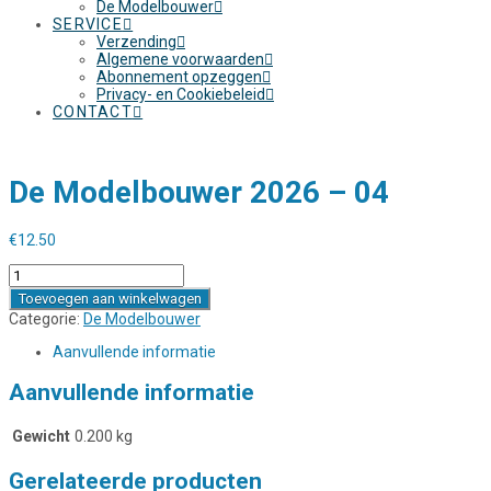
De Modelbouwer
SERVICE
Verzending
Algemene voorwaarden
Abonnement opzeggen
Privacy- en Cookiebeleid
CONTACT
De Modelbouwer 2026 – 04
€
12.50
De
Modelbouwer
Toevoegen aan winkelwagen
2026
Categorie:
De Modelbouwer
-
04
Aanvullende informatie
aantal
Aanvullende informatie
Gewicht
0.200 kg
Gerelateerde producten