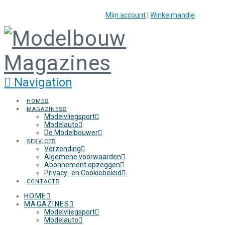
Mijn account
|
Winkelmandje
Navigation
HOME
MAGAZINES
Modelvliegsport
Modelauto
De Modelbouwer
SERVICE
Verzending
Algemene voorwaarden
Abonnement opzeggen
Privacy- en Cookiebeleid
CONTACT
HOME
MAGAZINES
Modelvliegsport
Modelauto